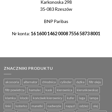
Karkonoska 298
35-083 Rzeszów
BNP Paribas
Nr konta:
16 1600 1462 0008 7556 5873 8001
ZNACZNIKI PRODUKTU
akcesoria
alternator
chłodnica
cylinder
dętka
filtr oleju
filtr powietrza
hamulec
kask
kierownica
kierunkowskaz
klamka
klocki
końcówki kierownicy
kufer
laga
lampa
linki
lusterko
manetki
nadwozie
napęd
odzież
olej