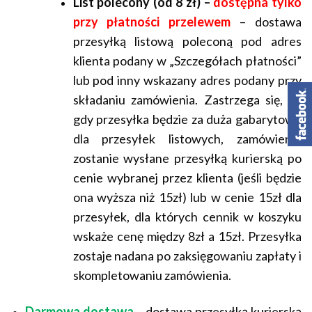
List polecony (od 8 zł) –
dostępna tylko
przy płatności przelewem
– dostawa
przesyłką listową poleconą pod adres
klienta podany w „Szczegółach płatności”
lub pod inny wskazany adres podany przy
składaniu zamówienia. Zastrzega się, że
gdy przesyłka będzie za duża gabarytowo
dla przesyłek listowych, zamówienie
zostanie wysłane przesyłką kurierską po
cenie wybranej przez klienta (jeśli będzie
ona wyższa niż 15zł) lub w cenie 15zł dla
przesyłek, dla których cennik w koszyku
wskaże cenę między 8zł a 15zł. Przesyłka
zostaje nadana po zaksięgowaniu zapłaty i
skompletowaniu zamówienia.
Darmowa dostawa
– dostawa przesyłką kurierską