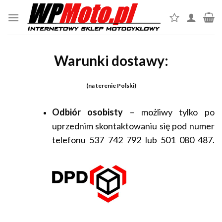
Skip
to
content
Warunki dostawy:
(na terenie Polski)
Odbiór osobisty
– możliwy tylko po
uprzednim skontaktowaniu się pod numer
telefonu 537 742 792 lub 501 080 487.