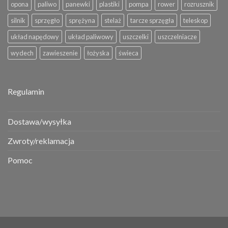
opona
paliwo
panewki
plastiki
pompa
rower
rozrusznik
silnik
sprzęgło
sprężyna
stelaż
tarcze sprzęgła
teleskop
układ napędowy
układ paliwowy
uszczelki
uszczelniacze
wydech
zawieszenie
łożyska
świeca
Regulamin
Dostawa/wysyłka
Zwroty/reklamacja
Pomoc