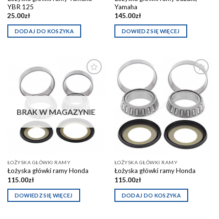
YBR 125
Yamaha
25.00
zł
145.00
zł
DODAJ DO KOSZYKA
DOWIEDZ SIĘ WIĘCEJ
Dodaj do
Dodaj do
schowka
schowka
BRAK W MAGAZYNIE
ŁOŻYSKA GŁÓWKI RAMY
ŁOŻYSKA GŁÓWKI RAMY
Łożyska główki ramy Honda
Łożyska główki ramy Honda
115.00
zł
115.00
zł
DOWIEDZ SIĘ WIĘCEJ
DODAJ DO KOSZYKA