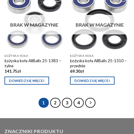
Dodaj do
Dodaj do
schowka
schowka
BRAK W MAGAZYNIE
BRAK W MAGAZYNIE
ŁOŻYSKA KOŁA
ŁOŻYSKA KOŁA
Łożyska koła AllBalls 25-1383 –
Łożyska koła AllBalls 25-1310 –
tylne
przednie
141.75
zł
69.30
zł
DOWIEDZ SIĘ WIĘCEJ
DOWIEDZ SIĘ WIĘCEJ
1
2
3
4
ZNACZNIKI PRODUKTU