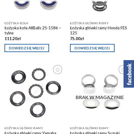
ŁOŻYSKA KOŁA
ŁOŻYSKA GŁÓWKI RAMY
Łożyska koła AllBalls 25-1586 –
Łożyska główki ramy Honda FES
tylne
125
111.20
zł
75.00
zł
DOWIEDZ SIĘ WIĘCEJ
DOWIEDZ SIĘ WIĘCEJ
Dodaj do
Dodaj do
schowka
schowka
BRAK W MAGAZYNIE
ŁOŻYSKA GŁÓWKI RAMY
ŁOŻYSKA GŁÓWKI RAMY
Łożyska główki ramy Yamaha
Łożyska główki ramy Suzuki,