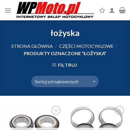
Skip
to
content
łożyska
STRONA GŁÓWNA
/
CZĘŚCI MOTOCYKLOWE
/
PRODUKTY OZNACZONE “ŁOŻYSKA”
FILTRUJ
Dodaj do
Dodaj do