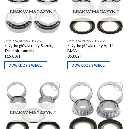
Dodaj do
Dodaj do
schowka
schowka
BRAK W MAGAZYNIE
BRAK W MAGAZYNIE
ŁOŻYSKA GŁÓWKI RAMY
ŁOŻYSKA GŁÓWKI RAMY
Łożyska główki ramy Suzuki,
Łożyska główki ramy Aprilia
Triumph, Yamaha
BMW
115.00
zł
85.00
zł
DOWIEDZ SIĘ WIĘCEJ
DOWIEDZ SIĘ WIĘCEJ
Dodaj do
Dodaj do
schowka
schowka
BRAK W MAGAZYNIE