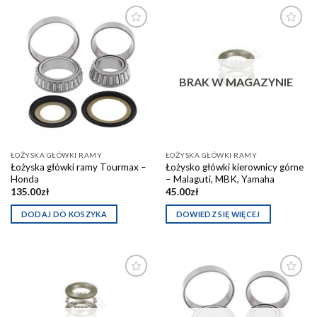
Dodaj do
Dodaj do
schowka
schowka
BRAK W MAGAZYNIE
ŁOŻYSKA GŁÓWKI RAMY
ŁOŻYSKA GŁÓWKI RAMY
Łożyska główki ramy Tourmax –
Łożysko główki kierownicy górne
Honda
– Malaguti, MBK, Yamaha
135.00
zł
45.00
zł
DODAJ DO KOSZYKA
DOWIEDZ SIĘ WIĘCEJ
Dodaj do
Dodaj do