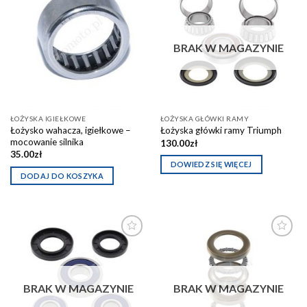
Dodaj do
Dodaj do
schowka
schowka
BRAK W MAGAZYNIE
ŁOŻYSKA IGIEŁKOWE
ŁOŻYSKA GŁÓWKI RAMY
Łożysko wahacza, igiełkowe –
Łożyska główki ramy Triumph
mocowanie silnika
130.00
zł
35.00
zł
DOWIEDZ SIĘ WIĘCEJ
DODAJ DO KOSZYKA
Dodaj do
Dodaj do
schowka
schowka
BRAK W MAGAZYNIE
BRAK W MAGAZYNIE