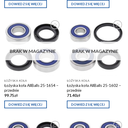
DOWIEDZ SIĘ WIĘCEJ
DOWIEDZ SIĘ WIĘCEJ
Dodaj do
Dodaj do
schowka
schowka
BRAK W MAGAZYNIE
BRAK W MAGAZYNIE
ŁOŻYSKA KOŁA
ŁOŻYSKA KOŁA
Łożyska koła AllBalls 25-1654 –
Łożyska koła AllBalls 25-1602 –
przednie
przednie
99.75
zł
71.40
zł
DOWIEDZ SIĘ WIĘCEJ
DOWIEDZ SIĘ WIĘCEJ