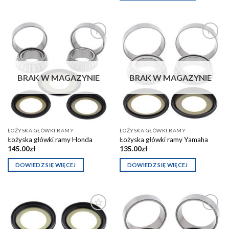
Dodaj do
Dodaj do
schowka
schowka
BRAK W MAGAZYNIE
BRAK W MAGAZYNIE
ŁOŻYSKA GŁÓWKI RAMY
ŁOŻYSKA GŁÓWKI RAMY
Łożyska główki ramy Honda
Łożyska główki ramy Yamaha
145.00
zł
135.00
zł
DOWIEDZ SIĘ WIĘCEJ
DOWIEDZ SIĘ WIĘCEJ