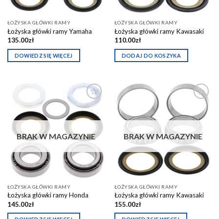
ŁOŻYSKA GŁÓWKI RAMY
ŁOŻYSKA GŁÓWKI RAMY
Łożyska główki ramy Yamaha
Łożyska główki ramy Kawasaki
135.00
zł
110.00
zł
DOWIEDZ SIĘ WIĘCEJ
DODAJ DO KOSZYKA
Dodaj do
Dodaj do
schowka
schowka
BRAK W MAGAZYNIE
BRAK W MAGAZYNIE
ŁOŻYSKA GŁÓWKI RAMY
ŁOŻYSKA GŁÓWKI RAMY
Łożyska główki ramy Honda
Łożyska główki ramy Kawasaki
145.00
zł
155.00
zł