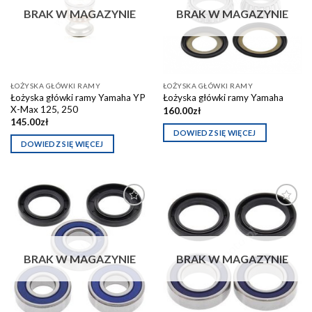
schowka
schowka
BRAK W MAGAZYNIE
BRAK W MAGAZYNIE
ŁOŻYSKA GŁÓWKI RAMY
ŁOŻYSKA GŁÓWKI RAMY
Łożyska główki ramy Yamaha YP
Łożyska główki ramy Yamaha
X-Max 125, 250
160.00
zł
145.00
zł
DOWIEDZ SIĘ WIĘCEJ
DOWIEDZ SIĘ WIĘCEJ
Dodaj do
Dodaj do
schowka
schowka
BRAK W MAGAZYNIE
BRAK W MAGAZYNIE