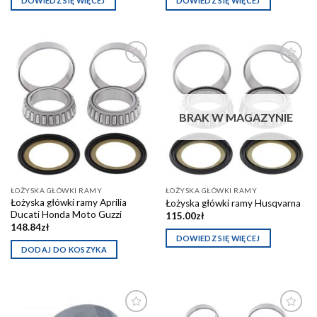
DOWIEDZ SIĘ WIĘCEJ
DOWIEDZ SIĘ WIĘCEJ
Dodaj do
Dodaj do
schowka
schowka
BRAK W MAGAZYNIE
ŁOŻYSKA GŁÓWKI RAMY
ŁOŻYSKA GŁÓWKI RAMY
Łożyska główki ramy Aprilia
Łożyska główki ramy Husqvarna
Ducati Honda Moto Guzzi
115.00
zł
148.84
zł
DOWIEDZ SIĘ WIĘCEJ
DODAJ DO KOSZYKA