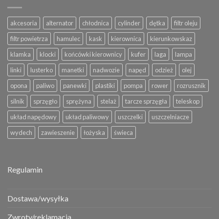
akcesoria
alternator
chłodnica
cylinder
dętka
filtr oleju
filtr powietrza
hamulec
kask
kierownica
kierunkowskaz
klamka
klocki
końcówki kierownicy
kufer
laga
lampa
linki
lusterko
manetki
nadwozie
napęd
odzież
olej
opona
paliwo
panewki
plastiki
pompa
rower
rozrusznik
silnik
sprzęgło
sprężyna
stelaż
tarcze sprzęgła
teleskop
układ napędowy
układ paliwowy
uszczelki
uszczelniacze
wydech
zawieszenie
łożyska
świeca
Regulamin
Dostawa/wysyłka
Zwroty/reklamacja