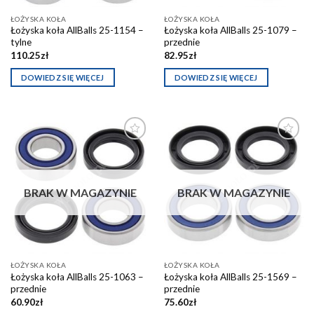
ŁOŻYSKA KOŁA
ŁOŻYSKA KOŁA
Łożyska koła AllBalls 25-1154 –
Łożyska koła AllBalls 25-1079 –
tylne
przednie
110.25
zł
82.95
zł
DOWIEDZ SIĘ WIĘCEJ
DOWIEDZ SIĘ WIĘCEJ
Dodaj do
Dodaj do
schowka
schowka
BRAK W MAGAZYNIE
BRAK W MAGAZYNIE
ŁOŻYSKA KOŁA
ŁOŻYSKA KOŁA
Łożyska koła AllBalls 25-1063 –
Łożyska koła AllBalls 25-1569 –
przednie
przednie
60.90
zł
75.60
zł