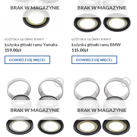
schowka
schowka
BRAK W MAGAZYNIE
BRAK W MAGAZYNIE
ŁOŻYSKA GŁÓWKI RAMY
ŁOŻYSKA GŁÓWKI RAMY
Łożyska główki ramy Yamaha
Łożyska główki ramy BMW
159.00
zł
115.00
zł
DOWIEDZ SIĘ WIĘCEJ
DOWIEDZ SIĘ WIĘCEJ
Dodaj do
Dodaj do
schowka
schowka
BRAK W MAGAZYNIE
BRAK W MAGAZYNIE