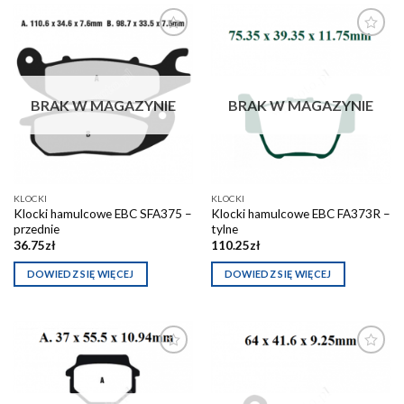
Dodaj do
Dodaj do
schowka
schowka
BRAK W MAGAZYNIE
BRAK W MAGAZYNIE
KLOCKI
KLOCKI
Klocki hamulcowe EBC SFA375 –
Klocki hamulcowe EBC FA373R –
przednie
tylne
36.75
zł
110.25
zł
DOWIEDZ SIĘ WIĘCEJ
DOWIEDZ SIĘ WIĘCEJ
Dodaj do
Dodaj do