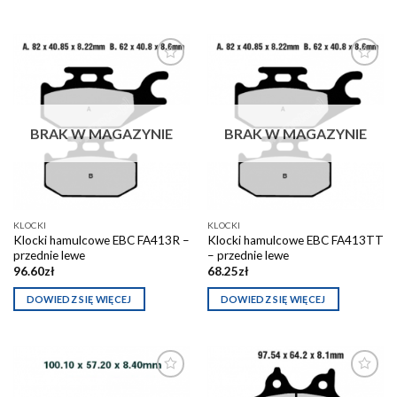
Dodaj do
Dodaj do
schowka
schowka
BRAK W MAGAZYNIE
BRAK W MAGAZYNIE
KLOCKI
KLOCKI
Klocki hamulcowe EBC FA413R –
Klocki hamulcowe EBC FA413TT
przednie lewe
– przednie lewe
96.60
zł
68.25
zł
DOWIEDZ SIĘ WIĘCEJ
DOWIEDZ SIĘ WIĘCEJ