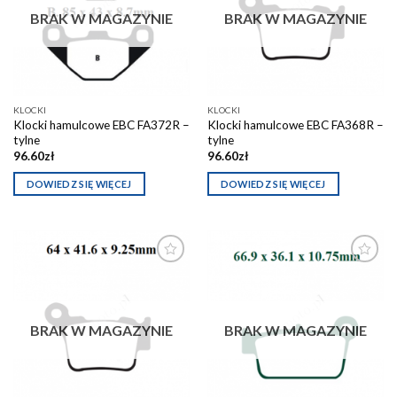
schowka
schowka
BRAK W MAGAZYNIE
BRAK W MAGAZYNIE
KLOCKI
KLOCKI
Klocki hamulcowe EBC FA372R –
Klocki hamulcowe EBC FA368R –
tylne
tylne
96.60
zł
96.60
zł
DOWIEDZ SIĘ WIĘCEJ
DOWIEDZ SIĘ WIĘCEJ
Dodaj do
Dodaj do
schowka
schowka
BRAK W MAGAZYNIE
BRAK W MAGAZYNIE