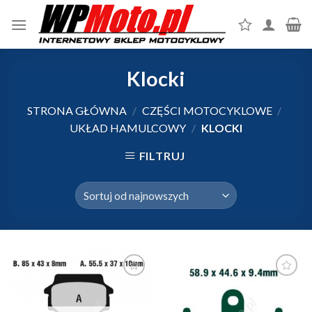
Skip
to
content
Klocki
STRONA GŁÓWNA
/
CZĘŚCI MOTOCYKLOWE
/
UKŁAD HAMULCOWY
/
KLOCKI
FILTRUJ
Dodaj do
Dodaj do