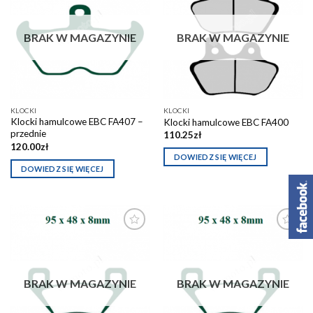
Dodaj do
Dodaj do
schowka
schowka
BRAK W MAGAZYNIE
BRAK W MAGAZYNIE
KLOCKI
KLOCKI
Klocki hamulcowe EBC FA407 –
Klocki hamulcowe EBC FA400
przednie
110.25
zł
120.00
zł
DOWIEDZ SIĘ WIĘCEJ
DOWIEDZ SIĘ WIĘCEJ
Dodaj do
Dodaj do
schowka
schowka
BRAK W MAGAZYNIE
BRAK W MAGAZYNIE