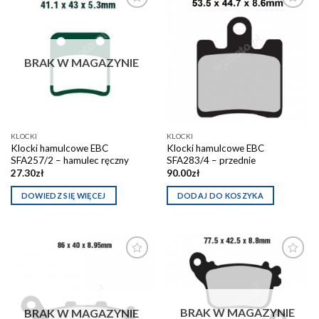
Dodaj do
Dodaj do
schowka
schowka
BRAK W MAGAZYNIE
KLOCKI
KLOCKI
Klocki hamulcowe EBC
Klocki hamulcowe EBC
SFA257/2 – hamulec ręczny
SFA283/4 – przednie
27.30
zł
90.00
zł
DOWIEDZ SIĘ WIĘCEJ
DODAJ DO KOSZYKA
Dodaj do
Dodaj do
schowka
schowka
BRAK W MAGAZYNIE
BRAK W MAGAZYNIE