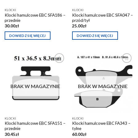
KLOCKI
KLOCKI
Klocki hamulcowe EBC SFA186 –
Klocki hamulcowe EBC SFA047 –
przednie
przód/tył
30.00
zł
25.00
zł
DOWIEDZ SIĘ WIĘCEJ
DOWIEDZ SIĘ WIĘCEJ
Dodaj do
Dodaj do
schowka
schowka
BRAK W MAGAZYNIE
BRAK W MAGAZYNIE
KLOCKI
KLOCKI
Klocki hamulcowe EBC SFA151 –
Klocki hamulcowe EBC FA343 –
przednie
tylne
30.45
zł
60.00
zł