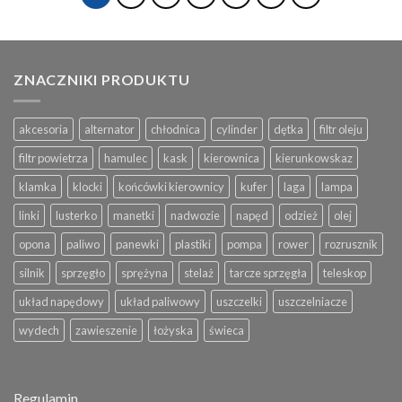
ZNACZNIKI PRODUKTU
akcesoria
alternator
chłodnica
cylinder
dętka
filtr oleju
filtr powietrza
hamulec
kask
kierownica
kierunkowskaz
klamka
klocki
końcówki kierownicy
kufer
laga
lampa
linki
lusterko
manetki
nadwozie
napęd
odzież
olej
opona
paliwo
panewki
plastiki
pompa
rower
rozrusznik
silnik
sprzęgło
sprężyna
stelaż
tarcze sprzęgła
teleskop
układ napędowy
układ paliwowy
uszczelki
uszczelniacze
wydech
zawieszenie
łożyska
świeca
Regulamin