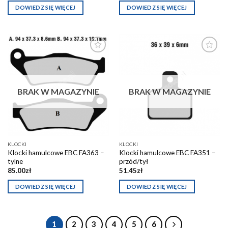
DOWIEDZ SIĘ WIĘCEJ
DOWIEDZ SIĘ WIĘCEJ
Dodaj do
Dodaj do
schowka
schowka
BRAK W MAGAZYNIE
BRAK W MAGAZYNIE
KLOCKI
KLOCKI
Klocki hamulcowe EBC FA363 –
Klocki hamulcowe EBC FA351 –
tylne
przód/tył
85.00
zł
51.45
zł
DOWIEDZ SIĘ WIĘCEJ
DOWIEDZ SIĘ WIĘCEJ
1
2
3
4
5
6