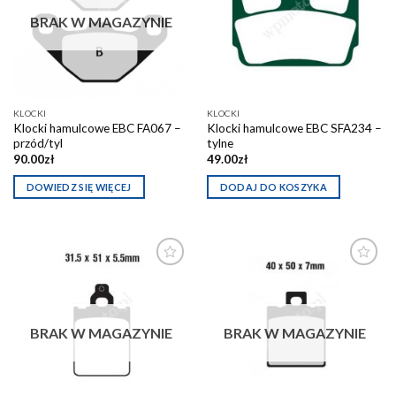
schowka
schowka
BRAK W MAGAZYNIE
KLOCKI
KLOCKI
Klocki hamulcowe EBC FA067 –
Klocki hamulcowe EBC SFA234 –
przód/tyl
tylne
90.00
zł
49.00
zł
DOWIEDZ SIĘ WIĘCEJ
DODAJ DO KOSZYKA
Dodaj do
Dodaj do
schowka
schowka
BRAK W MAGAZYNIE
BRAK W MAGAZYNIE