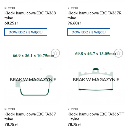
KLOCKI
KLOCKI
Klocki hamulcowe EBC FA368 –
Klocki hamulcowe EBC FA367R –
tylne
tylne
68.25
zł
96.60
zł
DOWIEDZ SIĘ WIĘCEJ
DOWIEDZ SIĘ WIĘCEJ
Dodaj do
Dodaj do
schowka
schowka
BRAK W MAGAZYNIE
BRAK W MAGAZYNIE
KLOCKI
KLOCKI
Klocki hamulcowe EBC FA367 –
Klocki hamulcowe EBC FA366TT
tylne
– tylne
78.75
zł
78.75
zł