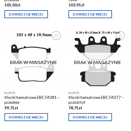
105.00
zł
103.95
zł
DOWIEDZ SIĘ WIĘCEJ
DOWIEDZ SIĘ WIĘCEJ
Dodaj do
Dodaj do
schowka
schowka
BRAK W MAGAZYNIE
BRAK W MAGAZYNIE
KLOCKI
KLOCKI
Klocki hamulcowe EBC FA381 –
Klocki hamulcowe EBC FA377 –
przednie
przód/tył
99.75
zł
78.75
zł
DOWIEDZ SIĘ WIĘCEJ
DOWIEDZ SIĘ WIĘCEJ