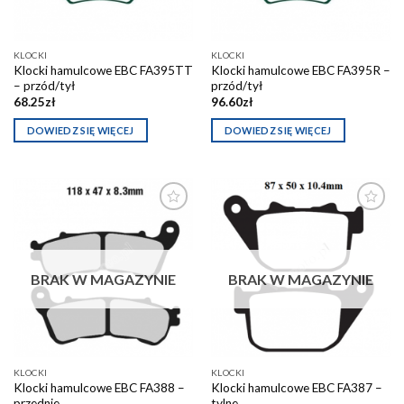
KLOCKI
KLOCKI
Klocki hamulcowe EBC FA395TT
Klocki hamulcowe EBC FA395R –
– przód/tył
przód/tył
68.25
zł
96.60
zł
DOWIEDZ SIĘ WIĘCEJ
DOWIEDZ SIĘ WIĘCEJ
Dodaj do
Dodaj do
schowka
schowka
BRAK W MAGAZYNIE
BRAK W MAGAZYNIE
KLOCKI
KLOCKI
Klocki hamulcowe EBC FA388 –
Klocki hamulcowe EBC FA387 –
przednie
tylne