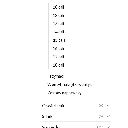
10 cali
12 cali
13 cali
14 cali
15 cali
16 cali
17 cali
18 cali
Trzymaki
Wentyl, nakrętki wentyla
Zestaw naprawczy
Oświetlenie
(65)
Silnik
(59)
Sprzęgło
(215)