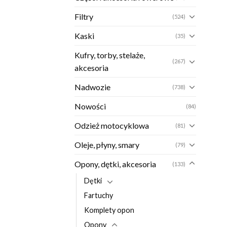
Filtry
(524)
Kaski
(35)
Kufry, torby, stelaże,
(267)
akcesoria
Nadwozie
(738)
Nowości
(84)
Odzież motocyklowa
(81)
Oleje, płyny, smary
(79)
Opony, dętki, akcesoria
(133)
Dętki
Fartuchy
Komplety opon
Opony