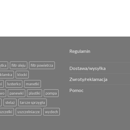
Regulamin
ętka
filtr oleju
filtr powietrza
Dostawa/wysyłka
klamka
klocki
Zwroty/reklamacja
ki
lusterko
manetki
Pomoc
iwo
panewki
plastiki
pompa
stelaż
tarcze sprzęgła
szczelki
uszczelniacze
wydech