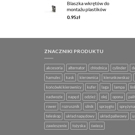
Blaszka wkrętów do
montażu plastików
0.95
zł
ZNACZNIKI PRODUKTU
akcesoria
alternator
chłodnica
cylinder
d
hamulec
kask
kierownica
kierunkowskaz
końcówki kierownicy
kufer
laga
lampa
lin
nadwozie
napęd
odzież
olej
opona
pal
rower
rozrusznik
silnik
sprzęgło
sprężyna
teleskop
układ napędowy
układ paliwowy
u
zawieszenie
łożyska
świeca