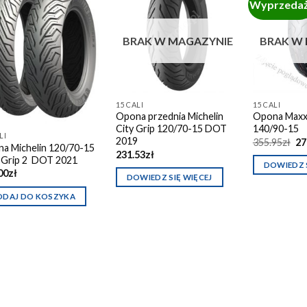
Wyprzeda
Dodaj do
Dodaj do
BRAK W MAGAZYNIE
BRAK W
schowka
schowka
15 CALI
15 CALI
Opona przednia Michelin
Opona Maxx
City Grip 120/70-15 DOT
140/90-15
LI
2019
Pi
355.95
zł
27
a Michelin 120/70-15
ce
231.53
zł
-Grip 2 DOT 2021
wy
DOWIEDZ S
35
00
zł
DOWIEDZ SIĘ WIĘCEJ
ODAJ DO KOSZYKA