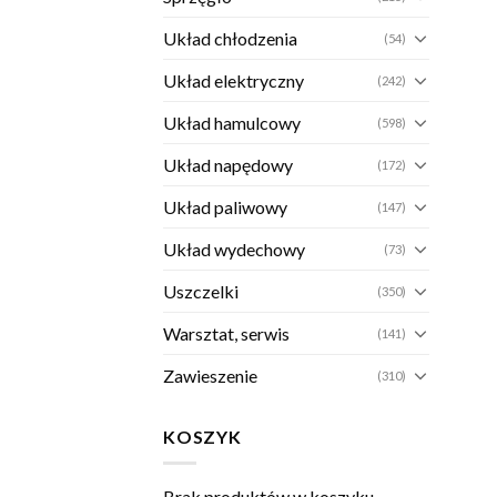
Układ chłodzenia
(54)
Układ elektryczny
(242)
Układ hamulcowy
(598)
Układ napędowy
(172)
Układ paliwowy
(147)
Układ wydechowy
(73)
Uszczelki
(350)
Warsztat, serwis
(141)
Zawieszenie
(310)
KOSZYK
Brak produktów w koszyku.