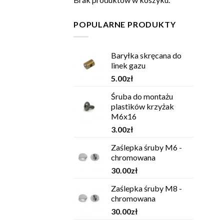
POPULARNE PRODUKTY
Baryłka skręcana do
linek gazu
5.00
zł
Śruba do montażu
plastików krzyżak
M6x16
3.00
zł
Zaślepka śruby M6 -
chromowana
30.00
zł
Zaślepka śruby M8 -
chromowana
30.00
zł