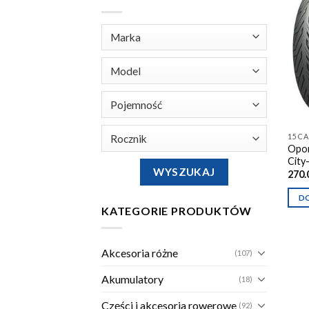
15 CA
Opon
City
270.
D
KATEGORIE PRODUKTÓW
Akcesoria różne
(107)
Akumulatory
(18)
Części i akcesoria rowerowe
(92)