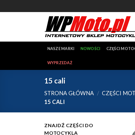
Skip
to
content
NASZE MARKI
NOWOŚCI
CZĘŚCI MOT
WYPRZEDAŻ
15 cali
STRONA GŁÓWNA
/
CZĘŚCI MO
15 CALI
ZNAJDŹ CZĘŚCI DO
MOTOCYKLA