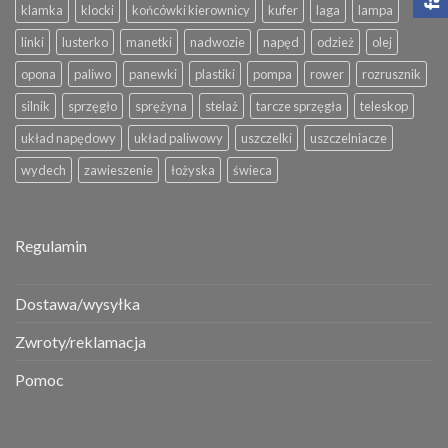
klamka
klocki
końcówki kierownicy
kufer
laga
lampa
linki
lusterko
manetki
nadwozie
napęd
odzież
olej
opona
paliwo
panewki
plastiki
pompa
rower
rozrusznik
silnik
sprzęgło
sprężyna
stelaż
tarcze sprzęgła
teleskop
układ napędowy
układ paliwowy
uszczelki
uszczelniacze
wydech
zawieszenie
łożyska
świeca
Regulamin
Dostawa/wysyłka
Zwroty/reklamacja
Pomoc