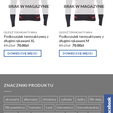
schowka
schowka
BRAK W MAGAZYNIE
BRAK W MAGAZYNIE
ODZIEŻ TERMOAKTYWNA
ODZIEŻ TERMOAKTYWNA
Podkoszulek termoaktywny z
Podkoszulek termoaktywny z
długimi rękawami XL
długimi rękawami M
Pierwotna
Aktualna
Pierwotna
Aktualna
89.25
zł
70.00
zł
89.25
zł
70.00
zł
cena
cena
cena
cena
wynosiła:
wynosi:
wynosiła:
wynosi:
DOWIEDZ SIĘ WIĘCEJ
DOWIEDZ SIĘ WIĘCEJ
89.25zł.
70.00zł.
89.25zł.
70.00zł.
ZNACZNIKI PRODUKTU
akcesoria
alternator
chłodnica
cylinder
dętka
filtr oleju
filtr powietrza
hamulec
kask
kierownica
kierunkowskaz