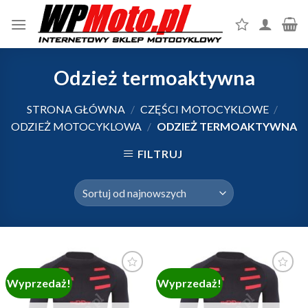
Skip
to
content
Odzież termoaktywna
STRONA GŁÓWNA
/
CZĘŚCI MOTOCYKLOWE
/
ODZIEŻ MOTOCYKLOWA
/
ODZIEŻ TERMOAKTYWNA
FILTRUJ
Wyprzedaż!
Wyprzedaż!
Dodaj do
Dodaj do