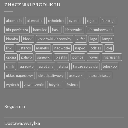
ZNACZNIKI PRODUKTU
akcesoria
alternator
chłodnica
cylinder
dętka
filtr oleju
filtr powietrza
hamulec
kask
kierownica
kierunkowskaz
klamka
klocki
końcówki kierownicy
kufer
laga
lampa
linki
lusterko
manetki
nadwozie
napęd
odzież
olej
opona
paliwo
panewki
plastiki
pompa
rower
rozrusznik
silnik
sprzęgło
sprężyna
stelaż
tarcze sprzęgła
teleskop
układ napędowy
układ paliwowy
uszczelki
uszczelniacze
wydech
zawieszenie
łożyska
świeca
Regulamin
Dostawa/wysyłka