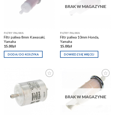
schowka
schowka
BRAK W MAGAZYNIE
FILTRY PALIWA
FILTRY PALIWA
Filtr paliwa 8mm Kawasaki,
Filtr paliwa 10mm Honda,
Yamaha
Yamaha
15.00
zł
15.00
zł
DODAJ DO KOSZYKA
DOWIEDZ SIĘ WIĘCEJ
Dodaj do
Dodaj do
schowka
schowka
BRAK W MAGAZYNIE