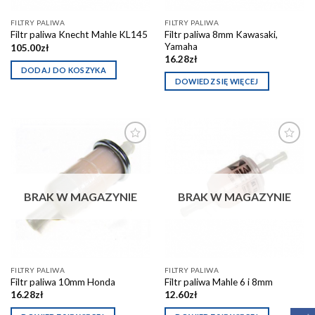
FILTRY PALIWA
FILTRY PALIWA
Filtr paliwa 8mm Kawasaki,
Filtr paliwa Knecht Mahle KL145
Yamaha
105.00
zł
16.28
zł
DODAJ DO KOSZYKA
DOWIEDZ SIĘ WIĘCEJ
Dodaj do
Dodaj do
schowka
schowka
BRAK W MAGAZYNIE
BRAK W MAGAZYNIE
FILTRY PALIWA
FILTRY PALIWA
Filtr paliwa 10mm Honda
Filtr paliwa Mahle 6 i 8mm
16.28
zł
12.60
zł