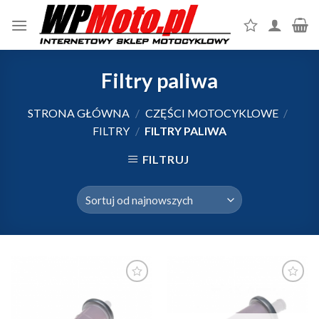
Skip
to
content
Filtry paliwa
STRONA GŁÓWNA
/
CZĘŚCI MOTOCYKLOWE
/
FILTRY
/
FILTRY PALIWA
FILTRUJ
Dodaj do
Dodaj do