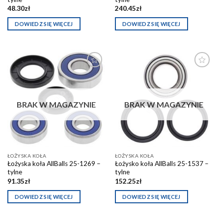
48.30
zł
240.45
zł
DOWIEDZ SIĘ WIĘCEJ
DOWIEDZ SIĘ WIĘCEJ
Dodaj do
Dodaj do
schowka
schowka
BRAK W MAGAZYNIE
BRAK W MAGAZYNIE
ŁOŻYSKA KOŁA
ŁOŻYSKA KOŁA
Łożyska koła AllBalls 25-1269 –
Łożysko koła AllBalls 25-1537 –
tylne
tylne
91.35
zł
152.25
zł
DOWIEDZ SIĘ WIĘCEJ
DOWIEDZ SIĘ WIĘCEJ