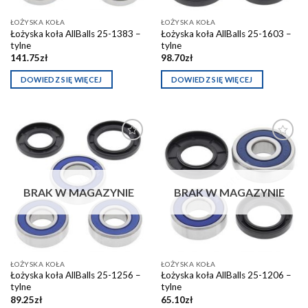
ŁOŻYSKA KOŁA
ŁOŻYSKA KOŁA
Łożyska koła AllBalls 25-1383 –
Łożyska koła AllBalls 25-1603 –
tylne
tylne
141.75
zł
98.70
zł
DOWIEDZ SIĘ WIĘCEJ
DOWIEDZ SIĘ WIĘCEJ
Dodaj do
Dodaj do
schowka
schowka
BRAK W MAGAZYNIE
BRAK W MAGAZYNIE
ŁOŻYSKA KOŁA
ŁOŻYSKA KOŁA
Łożyska koła AllBalls 25-1256 –
Łożyska koła AllBalls 25-1206 –
tylne
tylne
89.25
zł
65.10
zł