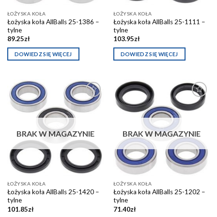
ŁOŻYSKA KOŁA
ŁOŻYSKA KOŁA
Łożyska koła AllBalls 25-1386 –
Łożyska koła AllBalls 25-1111 –
tylne
tylne
89.25
zł
103.95
zł
DOWIEDZ SIĘ WIĘCEJ
DOWIEDZ SIĘ WIĘCEJ
Dodaj do
Dodaj do
schowka
schowka
BRAK W MAGAZYNIE
BRAK W MAGAZYNIE
ŁOŻYSKA KOŁA
ŁOŻYSKA KOŁA
Łożyska koła AllBalls 25-1420 –
Łożyska koła AllBalls 25-1202 –
tylne
tylne
101.85
zł
71.40
zł