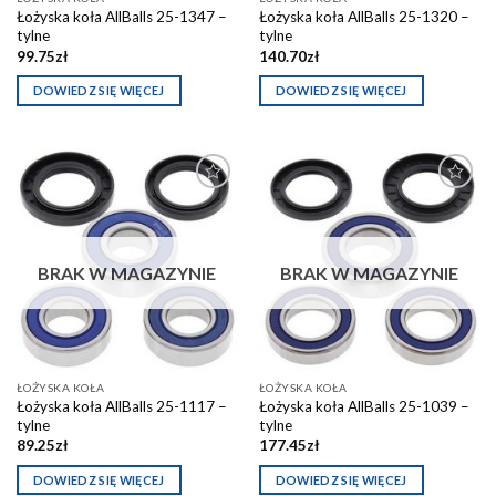
Łożyska koła AllBalls 25-1347 –
Łożyska koła AllBalls 25-1320 –
tylne
tylne
99.75
zł
140.70
zł
DOWIEDZ SIĘ WIĘCEJ
DOWIEDZ SIĘ WIĘCEJ
Dodaj do
Dodaj do
schowka
schowka
BRAK W MAGAZYNIE
BRAK W MAGAZYNIE
ŁOŻYSKA KOŁA
ŁOŻYSKA KOŁA
Łożyska koła AllBalls 25-1117 –
Łożyska koła AllBalls 25-1039 –
tylne
tylne
89.25
zł
177.45
zł
DOWIEDZ SIĘ WIĘCEJ
DOWIEDZ SIĘ WIĘCEJ