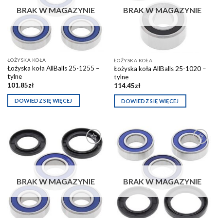
schowka
schowka
BRAK W MAGAZYNIE
BRAK W MAGAZYNIE
ŁOŻYSKA KOŁA
ŁOŻYSKA KOŁA
Łożyska koła AllBalls 25-1255 –
Łożyska koła AllBalls 25-1020 –
tylne
tylne
101.85
zł
114.45
zł
DOWIEDZ SIĘ WIĘCEJ
DOWIEDZ SIĘ WIĘCEJ
Dodaj do
Dodaj do
schowka
schowka
BRAK W MAGAZYNIE
BRAK W MAGAZYNIE