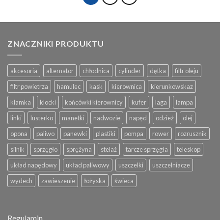
ZNACZNIKI PRODUKTU
akcesoria
alternator
chłodnica
cylinder
dętka
filtr oleju
filtr powietrza
hamulec
kask
kierownica
kierunkowskaz
klamka
klocki
końcówki kierownicy
kufer
laga
lampa
linki
lusterko
manetki
nadwozie
napęd
odzież
olej
opona
paliwo
panewki
plastiki
pompa
rower
rozrusznik
silnik
sprzęgło
sprężyna
stelaż
tarcze sprzęgła
teleskop
układ napędowy
układ paliwowy
uszczelki
uszczelniacze
wydech
zawieszenie
łożyska
świeca
Regulamin