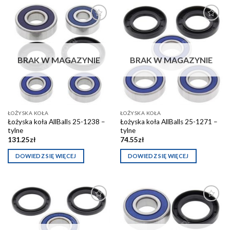
Dodaj do
Dodaj do
schowka
schowka
BRAK W MAGAZYNIE
BRAK W MAGAZYNIE
ŁOŻYSKA KOŁA
ŁOŻYSKA KOŁA
Łożyska koła AllBalls 25-1238 –
Łożyska koła AllBalls 25-1271 –
tylne
tylne
131.25
zł
74.55
zł
DOWIEDZ SIĘ WIĘCEJ
DOWIEDZ SIĘ WIĘCEJ
Dodaj do
Dodaj do