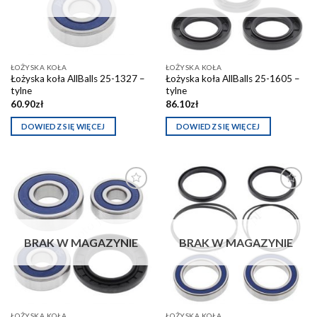
ŁOŻYSKA KOŁA
ŁOŻYSKA KOŁA
Łożyska koła AllBalls 25-1327 –
Łożyska koła AllBalls 25-1605 –
tylne
tylne
60.90
zł
86.10
zł
DOWIEDZ SIĘ WIĘCEJ
DOWIEDZ SIĘ WIĘCEJ
Dodaj do
Dodaj do
schowka
schowka
BRAK W MAGAZYNIE
BRAK W MAGAZYNIE
ŁOŻYSKA KOŁA
ŁOŻYSKA KOŁA