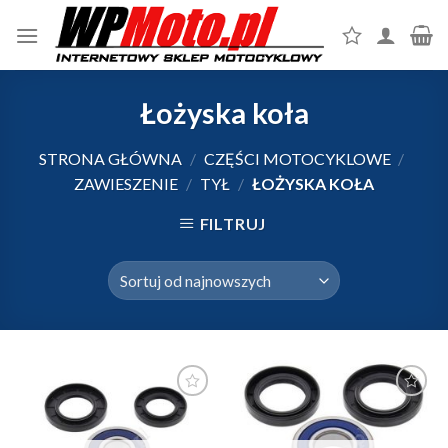
Skip
to
content
Łożyska koła
STRONA GŁÓWNA
/
CZĘŚCI MOTOCYKLOWE
/
ZAWIESZENIE
/
TYŁ
/
ŁOŻYSKA KOŁA
FILTRUJ
Dodaj do
Dodaj do