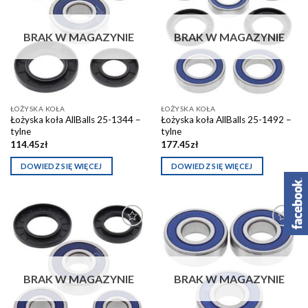
Dodaj do
Dodaj do
schowka
schowka
BRAK W MAGAZYNIE
BRAK W MAGAZYNIE
ŁOŻYSKA KOŁA
ŁOŻYSKA KOŁA
Łożyska koła AllBalls 25-1344 –
Łożyska koła AllBalls 25-1492 –
tylne
tylne
114.45
zł
177.45
zł
DOWIEDZ SIĘ WIĘCEJ
DOWIEDZ SIĘ WIĘCEJ
Dodaj do
Dodaj do
schowka
schowka
BRAK W MAGAZYNIE
BRAK W MAGAZYNIE