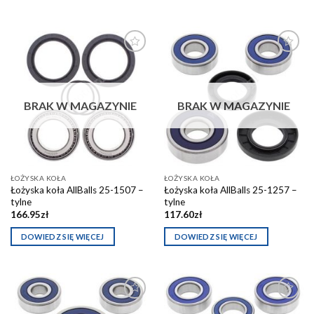
Dodaj do
Dodaj do
schowka
schowka
BRAK W MAGAZYNIE
BRAK W MAGAZYNIE
ŁOŻYSKA KOŁA
ŁOŻYSKA KOŁA
Łożyska koła AllBalls 25-1507 –
Łożyska koła AllBalls 25-1257 –
tylne
tylne
166.95
zł
117.60
zł
DOWIEDZ SIĘ WIĘCEJ
DOWIEDZ SIĘ WIĘCEJ