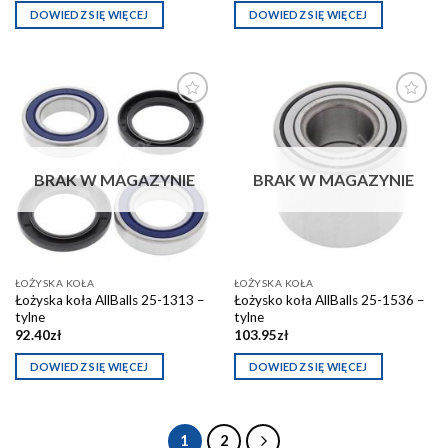
DOWIEDZ SIĘ WIĘCEJ
DOWIEDZ SIĘ WIĘCEJ
Dodaj do
Dodaj do
schowka
schowka
BRAK W MAGAZYNIE
BRAK W MAGAZYNIE
ŁOŻYSKA KOŁA
ŁOŻYSKA KOŁA
Łożyska koła AllBalls 25-1313 –
Łożysko koła AllBalls 25-1536 –
tylne
tylne
92.40
zł
103.95
zł
DOWIEDZ SIĘ WIĘCEJ
DOWIEDZ SIĘ WIĘCEJ
1
2